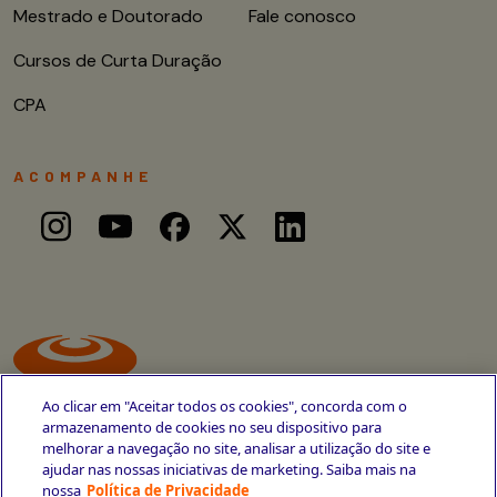
Mestrado e Doutorado
Fale conosco
Cursos de Curta Duração
CPA
ACOMPANHE
Ao clicar em "Aceitar todos os cookies", concorda com o
armazenamento de cookies no seu dispositivo para
melhorar a navegação no site, analisar a utilização do site e
ajudar nas nossas iniciativas de marketing. Saiba mais na
Avenida Cais do Apolo, 77
nossa
Política de Privacidade