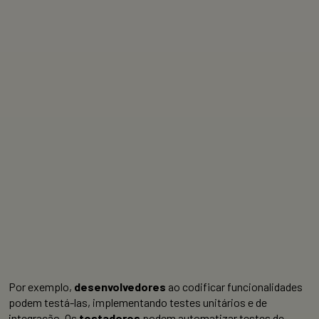
Por exemplo,
desenvolvedores
ao codificar funcionalidades
podem testá-las, implementando testes unitários e de
integração. Os
testadores
podem automatizar testes de