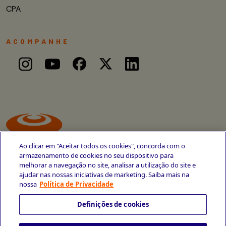
CPA
ACOMPANHE
Ao clicar em "Aceitar todos os cookies", concorda com o
armazenamento de cookies no seu dispositivo para
melhorar a navegação no site, analisar a utilização do site e
ajudar nas nossas iniciativas de marketing. Saiba mais na
Avenida Cais do Apolo, 77
nossa
Política de Privacidade
Recife - PE
CEP 50030-220
Definições de cookies
+55 81 3419-6700