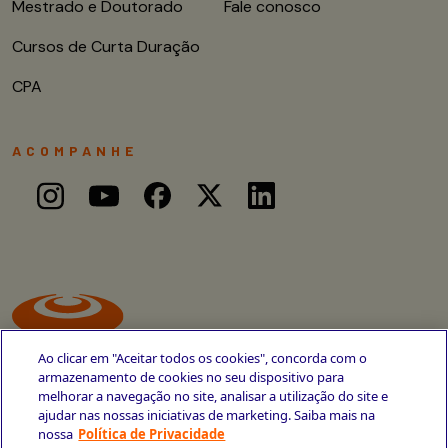
Mestrado e Doutorado
Fale conosco
Cursos de Curta Duração
CPA
ACOMPANHE
Ao clicar em "Aceitar todos os cookies", concorda com o
armazenamento de cookies no seu dispositivo para
melhorar a navegação no site, analisar a utilização do site e
ajudar nas nossas iniciativas de marketing. Saiba mais na
Avenida Cais do Apolo, 77
nossa
Política de Privacidade