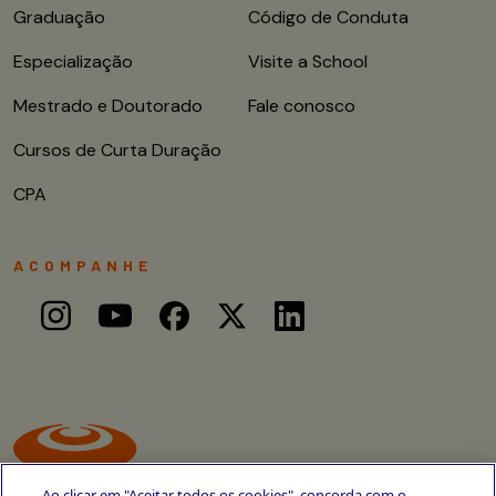
Graduação
Código de Conduta
Especialização
Visite a School
Mestrado e Doutorado
Fale conosco
Cursos de Curta Duração
CPA
ACOMPANHE
Ao clicar em "Aceitar todos os cookies", concorda com o