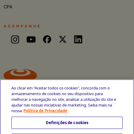
CPA
ACOMPANHE
Ao clicar em "Aceitar todos os cookies", concorda com o
armazenamento de cookies no seu dispositivo para
melhorar a navegação no site, analisar a utilização do site e
ajudar nas nossas iniciativas de marketing. Saiba mais na
Avenida Cais do Apolo, 77
nossa
Política de Privacidade
Recife - PE
CEP 50030-220
Definições de cookies
+55 81 3419-6700