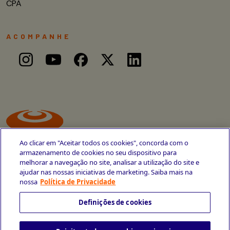
CPA
ACOMPANHE
Ao clicar em "Aceitar todos os cookies", concorda com o
armazenamento de cookies no seu dispositivo para
melhorar a navegação no site, analisar a utilização do site e
ajudar nas nossas iniciativas de marketing. Saiba mais na
Avenida Cais do Apolo, 77
nossa
Política de Privacidade
Recife - PE
CEP 50030-220
Definições de cookies
+55 81 3419-6700