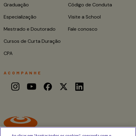
Graduação
Código de Conduta
Especialização
Visite a School
Mestrado e Doutorado
Fale conosco
Cursos de Curta Duração
CPA
ACOMPANHE
Ao clicar em "Aceitar todos os cookies", concorda com o