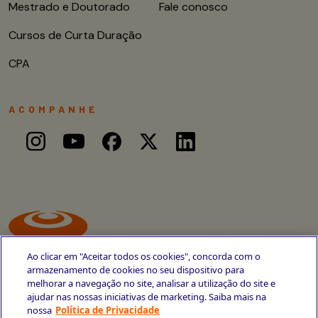
Mestrado e Doutorado
Fale conosco
Cursos de Curta Duração
CPA
ACOMPANHE
Ao clicar em "Aceitar todos os cookies", concorda com o
armazenamento de cookies no seu dispositivo para
melhorar a navegação no site, analisar a utilização do site e
ajudar nas nossas iniciativas de marketing. Saiba mais na
Avenida Cais do Apolo, 77
nossa
Política de Privacidade