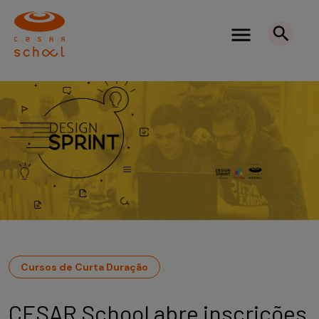
Cursos de Curta Duração
CESAR School abre inscrições