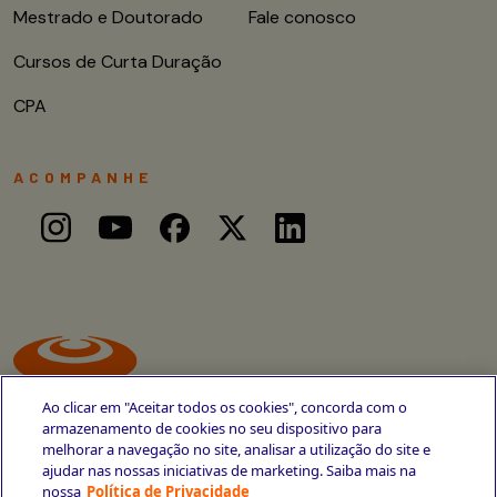
Mestrado e Doutorado
Fale conosco
Cursos de Curta Duração
CPA
ACOMPANHE
Ao clicar em "Aceitar todos os cookies", concorda com o
armazenamento de cookies no seu dispositivo para
melhorar a navegação no site, analisar a utilização do site e
ajudar nas nossas iniciativas de marketing. Saiba mais na
Avenida Cais do Apolo, 77
nossa
Política de Privacidade