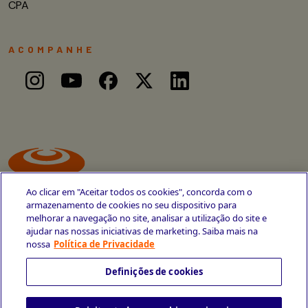
CPA
ACOMPANHE
Ao clicar em "Aceitar todos os cookies", concorda com o
armazenamento de cookies no seu dispositivo para
melhorar a navegação no site, analisar a utilização do site e
ajudar nas nossas iniciativas de marketing. Saiba mais na
Avenida Cais do Apolo, 77
nossa
Política de Privacidade
Recife - PE
CEP 50030-220
Definições de cookies
+55 81 3419-6700