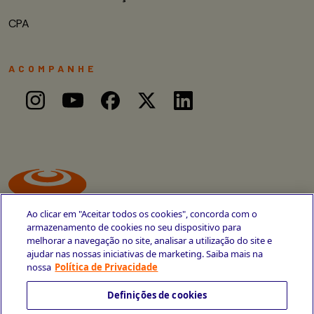
CPA
ACOMPANHE
Ao clicar em "Aceitar todos os cookies", concorda com o
armazenamento de cookies no seu dispositivo para
melhorar a navegação no site, analisar a utilização do site e
ajudar nas nossas iniciativas de marketing. Saiba mais na
Avenida Cais do Apolo, 77
nossa
Política de Privacidade
Recife - PE
CEP 50030-220
Definições de cookies
+55 81 3419-6700