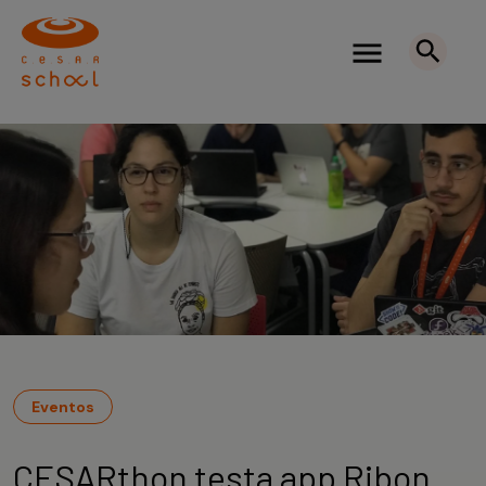
Eventos
CESARthon testa app Ribon