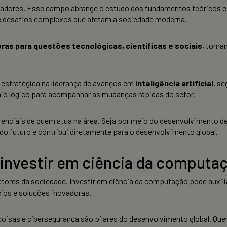
adores. Esse campo abrange o estudo dos fundamentos teóricos e
e desafios complexos que afetam a sociedade moderna.
ras para questões tecnológicas, científicas e sociais
, torna
estratégica na liderança de avanços em
inteligência artificial
, s
ínio lógico para acompanhar as mudanças rápidas do setor.
erenciais de quem atua na área. Seja por meio do desenvolvimento d
 do futuro e contribui diretamente para o desenvolvimento global.
e investir em ciência da computa
etores da sociedade. Investir em ciência da computação pode auxil
os e soluções inovadoras.
s coisas e cibersegurança são pilares do desenvolvimento global. 