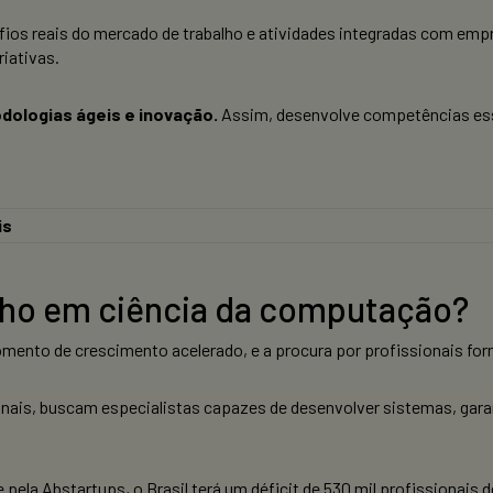
afios reais do mercado de trabalho e atividades integradas com emp
riativas.
dologias ágeis e inovação.
Assim, desenvolve competências esse
is
lho em ciência da computação?
mento de crescimento acelerado, e a procura por profissionais fo
nais, buscam especialistas capazes de desenvolver sistemas, gara
ela Abstartups, o Brasil terá um déficit de 530 mil profissionais d