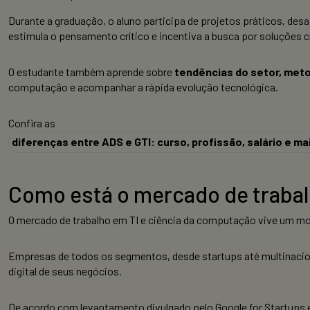
Durante a graduação, o aluno participa de projetos práticos, des
estimula o pensamento crítico e incentiva a busca por soluções c
O estudante também aprende sobre
tendências do setor, meto
computação e acompanhar a rápida evolução tecnológica.
Confira as
diferenças entre ADS e GTI: curso, profissão, salário e ma
Como está o mercado de traba
O mercado de trabalho em TI e ciência da computação vive um mo
Empresas de todos os segmentos, desde startups até multinacio
digital de seus negócios.
De acordo com levantamento divulgado pelo Google for Startups e p