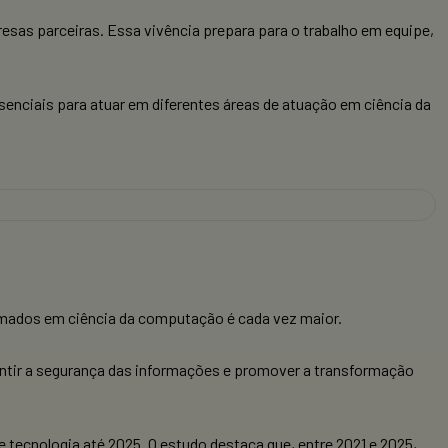
resas parceiras. Essa vivência prepara para o trabalho em equipe,
nciais para atuar em diferentes áreas de atuação em ciência da
rmados em ciência da computação é cada vez maior.
ntir a segurança das informações e promover a transformação
e tecnologia até 2025. O estudo destaca que, entre 2021 e 2025,