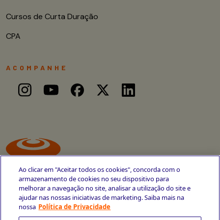
Cursos de Curta Duração
CPA
ACOMPANHE
Ao clicar em "Aceitar todos os cookies", concorda com o
armazenamento de cookies no seu dispositivo para
melhorar a navegação no site, analisar a utilização do site e
ajudar nas nossas iniciativas de marketing. Saiba mais na
Avenida Cais do Apolo, 77
nossa
Política de Privacidade
Recife - PE