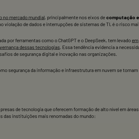
do no mercado mundial
, principalmente nos eixos de
computação em
mo violação de dados e interrupções de sistemas de TI, é o risco m
onada por ferramentas como o ChatGPT e o DeepSeek, tem levado
emp
overnança dessas tecnologias
. Essa tendência evidencia a necessi
afios de segurança digital e inovação nas organizações.
 como segurança da informação e infraestrutura em nuvem se torna
presas de tecnologia que oferecem formação de alto nível em área
s das instituições mais renomadas do mundo: