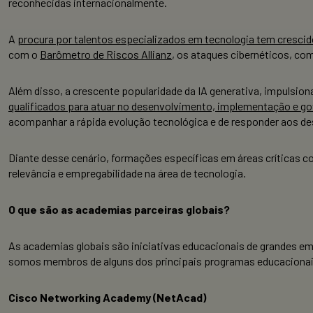
reconhecidas internacionalmente.
A
procura por talentos especializados em tecnologia tem cresci
com o
Barômetro de Riscos Allianz
, os ataques cibernéticos, co
Além disso, a crescente popularidade da IA generativa, impulsi
qualificados para atuar no desenvolvimento, implementação e g
acompanhar a rápida evolução tecnológica e de responder aos des
Diante desse cenário, formações específicas em áreas críticas
relevância e empregabilidade na área de tecnologia.
O que são as academias parceiras globais?
As academias globais são iniciativas educacionais de grandes em
somos membros de alguns dos principais programas educacionai
Cisco Networking Academy (NetAcad)