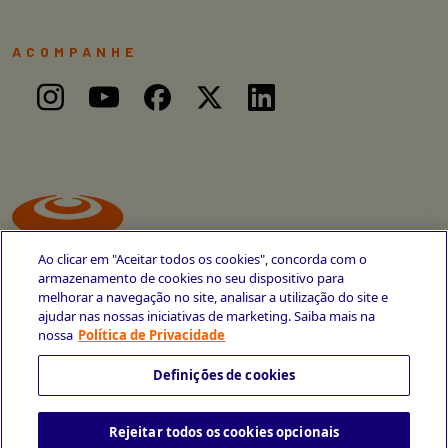
ACOMPANHE
Ao clicar em "Aceitar todos os cookies", concorda com o
armazenamento de cookies no seu dispositivo para
melhorar a navegação no site, analisar a utilização do site e
ajudar nas nossas iniciativas de marketing. Saiba mais na
Avenida Cais do Apolo, 77
nossa
Política de Privacidade
Recife - PE
CEP 50030-220
Definições de cookies
+55 81 3419-6700
Rejeitar todos os cookies opcionais