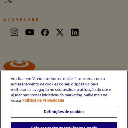
CPA
ACOMPANHE
Ao clicar em "Aceitar todos os cookies", concorda com o
armazenamento de cookies no seu dispositivo para
melhorar a navegação no site, analisar a utilização do site e
ajudar nas nossas iniciativas de marketing. Saiba mais na
Avenida Cais do Apolo, 77
nossa
Política de Privacidade
Recife - PE
CEP 50030-220
Definições de cookies
+55 81 3419-6700