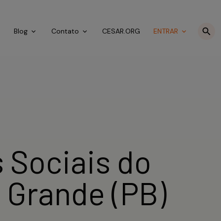
o
Blog
Contato
CESAR.ORG
ENTRAR
 Sociais do
 Grande (PB)