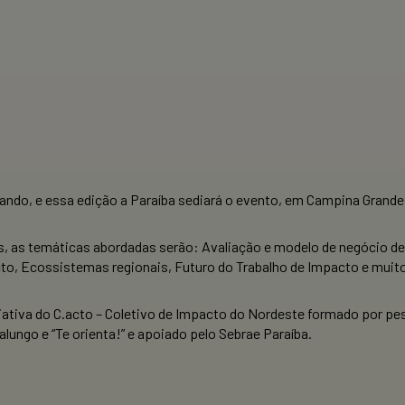
ndo, e essa edição a Paraíba sediará o evento, em Campina Grande n
s, as temáticas abordadas serão: Avaliação e modelo de negócio 
cto, Ecossistemas regionais, Futuro do Trabalho de Impacto e muit
iativa do C.acto – Coletivo de Impacto do Nordeste formado por pe
lungo e “Te orienta!” e apoiado pelo Sebrae Paraíba.