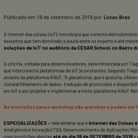
Publicado em
18 de setembro de 2018
por
Lucas Braz
A internet das coisas (IoT), tecnologia que conecta eletrodomést
assuntos que tem dominado a pauta entre os experts e até mesm
soluções de IoT’ no auditório da CESAR School, no Bairro d
A oficina, voltada para desenvolvedores, será ministrada por Tia
que interconecta plataformas de IoT já existentes. Segundo Tiago
através da plataforma KNoT. “A plataforma, que é gratuita, oferec
compartilhamento de dados, tradução de protocolos e disponibili
em IoT e por projetar e implementar a meta-plataforma KNoT Net
As inscrições para o workshop são gratuitas e podem ser f
ESPECIALIZAÇÕES –
Vale lembrar que e
Internet das Coisas 
Inteligência e Inovação (T2I); Desenvolvimento de Aplicações Mó
com inscrições abertas
até do dia 26 de SETEMBRO de 2018
e 