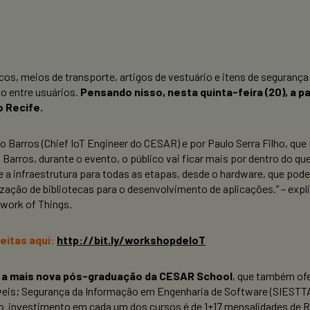
icos, meios de transporte, artigos de vestuário e itens de seguran
o entre usuários.
Pensando nisso, nesta quinta-feira (20), a p
o Recife.
go Barros (Chief IoT Engineer do CESAR) e por Paulo Serra Filho, 
 Barros, durante o evento, o público vai ficar mais por dentro do q
e a infraestrutura para todas as etapas, desde o hardware, que pode 
zação de bibliotecas para o desenvolvimento de aplicações.” – exp
work of Things.
eitas aqui:
http://bit.ly/workshopdeIoT
é a mais nova pós-graduação da CESAR School
, que também ofe
veis; Segurança da Informação em Engenharia de Software (SIESTTA)
o investimento em cada um dos cursos é de 1+17 mensalidades de R$