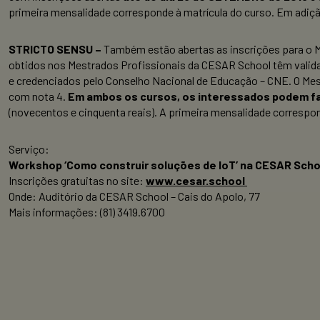
primeira mensalidade corresponde à matrícula do curso. Em adição
STRICTO SENSU –
Também estão abertas as inscrições para o M
obtidos nos Mestrados Profissionais da CESAR School têm valid
e credenciados pelo Conselho Nacional de Educação – CNE. O Mes
com nota 4.
Em ambos os cursos, os interessados podem faz
(novecentos e cinquenta reais). A primeira mensalidade correspon
Serviço:
Workshop ‘Como construir soluções de IoT’ na CESAR Scho
Inscrições gratuitas no site:
www.cesar.school
Onde: Auditório da CESAR School – Cais do Apolo, 77
Mais informações: (81) 3419.6700