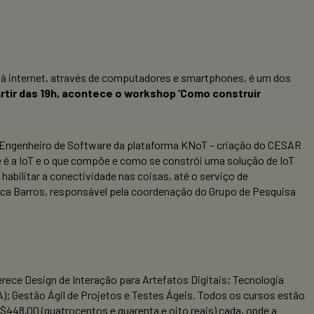
ça à internet, através de computadores e smartphones, é um dos
artir das 19h, acontece o workshop ‘Como construir
que Engenheiro de Software da plataforma KNoT – criação do CESAR
ue é a IoT e o que compõe e como se constrói uma solução de IoT
habilitar a conectividade nas coisas, até o serviço de
lica Barros, responsável pela coordenação do Grupo de Pesquisa
rece Design de Interação para Artefatos Digitais; Tecnologia
; Gestão Ágil de Projetos e Testes Ágeis. Todos os cursos estão
448,00 (quatrocentos e quarenta e oito reais) cada, onde a