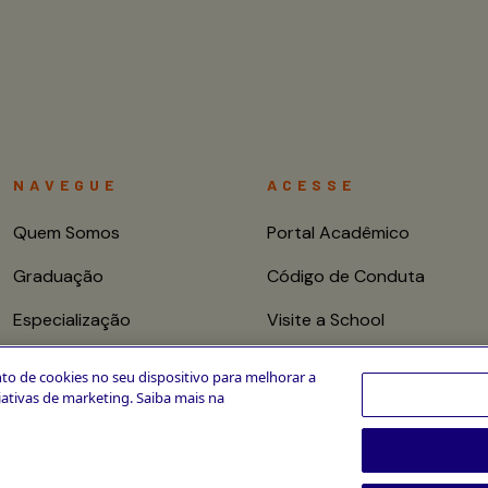
NAVEGUE
ACESSE
Quem Somos
Portal Acadêmico
Graduação
Código de Conduta
Especialização
Visite a School
Mestrado e Doutorado
Fale conosco
to de cookies no seu dispositivo para melhorar a
ciativas de marketing. Saiba mais na
Cursos de Curta
Duração
CPA