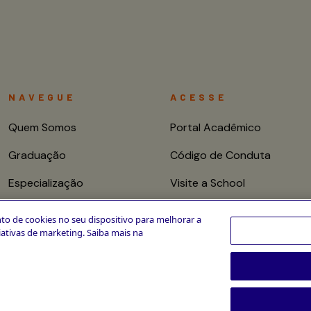
NAVEGUE
ACESSE
Quem Somos
Portal Acadêmico
Graduação
Código de Conduta
Especialização
Visite a School
Mestrado e Doutorado
Fale conosco
to de cookies no seu dispositivo para melhorar a
ciativas de marketing. Saiba mais na
Cursos de Curta
Duração
CPA