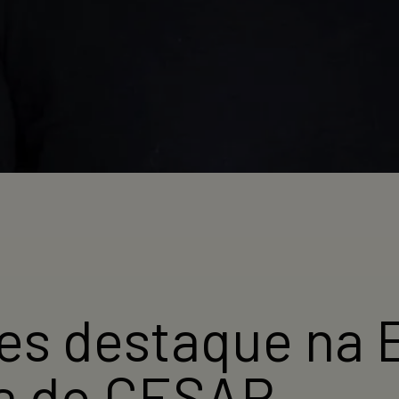
es destaque na 
a do CESAR