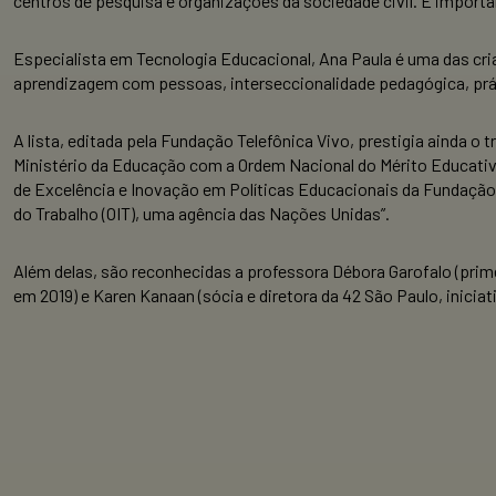
centros de pesquisa e organizações da sociedade civil. É import
Especialista em Tecnologia Educacional, Ana Paula é uma das c
aprendizagem com pessoas, interseccionalidade pedagógica, prát
A lista, editada pela Fundação Telefônica Vivo, prestigia ainda 
Ministério da Educação com a Ordem Nacional do Mérito Educativo 
de Excelência e Inovação em Políticas Educacionais da Fundação 
do Trabalho (OIT), uma agência das Nações Unidas”.
Além delas, são reconhecidas a professora Débora Garofalo (primei
em 2019) e Karen Kanaan (sócia e diretora da 42 São Paulo, iniciat