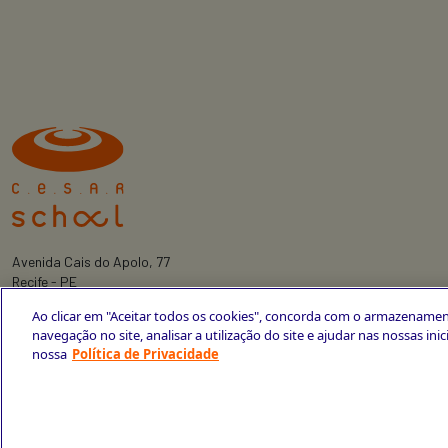
Avenida Cais do Apolo, 77
Recife - PE
CEP 50030-220
Ao clicar em "Aceitar todos os cookies", concorda com o armazenamen
+55 81 3419-6700
navegação no site, analisar a utilização do site e ajudar nas nossas ini
nossa
Política de Privacidade
Política de Privacidade
Portal da Privacidade
Copyright © 2026 CESAR School
Todos os direitos reservados