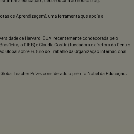
nsformar a educação”, declarou Ana ao nosso blog.
otas de Aprendizagem), uma ferramenta que apoia a
Universidade de Harvard, EUA, recentemente condecorada pelo
sileira, o CIEB) e Claudia Costin (fundadora e diretora do Centro
o Global sobre Futuro do Trabalho da Organização Internacional
do Global Teacher Prize, considerado o prêmio Nobel da Educação,