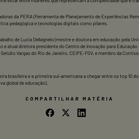
ante estar entre mulheres que representam a complexidade que é tra
riadoras da PERA (Ferramenta de Planejamento de Experiências Rem
ica pedagógica e tecnologias digitais como pilares.
o trabalho de Lucia Dellagnelo (mestre e doutora em educação pela 
e atual diretora presidente do Centro de Inovação para Educação Bra
Getúlio Vargas do Rio de Janeiro, CEIPE-FGV, e membro da Comissã
ra brasileira e a primeira sul-americana a chegar entre os top 10 
iva global de educação).
COMPARTILHAR MATÉRIA