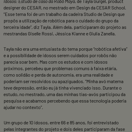
Idosos: Estudo de caso da Robô Maya
, de Tayla Gurgel, product
designer do CESAR, no mestrado em Design da CESAR School.
“Esse tema foi de um trabalho da cadeira Studio de Design que
propôs a utilização de robótica para o cuidado do grupo da
terceira idade”, diz Tayla. Além dela, participaram do projeto as
mestrandas Giselle Rossi, Jéssica Kianne e Giulia Zanella.
Tayla não era uma entusiasta do tema porque “robótica afetiva”
e a possibilidade de idosos serem cuidados por robôs não
parecia soar bem. Mas com os estudos e com idosos
próximos, percebeu que problemas comuns à faixa etária,
como solidão e perda de autonomia, era uma realidade e
poderiam ser resolvidos ou apaziguados. “Minha avó materna
teve depressão, então eu já tinha vivenciado isso. Durante o
estudo, no mestrado, uma das minhas tias-avós participou da
pesquisa e acabamos percebendo que essa tecnologia poderia
ajudar no contexto”.
Um grupo de 10 idosos, entre 66 e 85 anos, foi entrevistado
pelas integrantes do projeto e dois deles participaram da fase