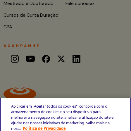
Mestrado e Doutorado
Fale conosco
Cursos de Curta Duração
CPA
ACOMPANHE
Ao clicar em "Aceitar todos os cookies", concorda com o
armazenamento de cookies no seu dispositivo para
melhorar a navegação no site, analisar a utilização do site e
ajudar nas nossas iniciativas de marketing. Saiba mais na
Avenida Cais do Apolo, 77
nossa
Política de Privacidade