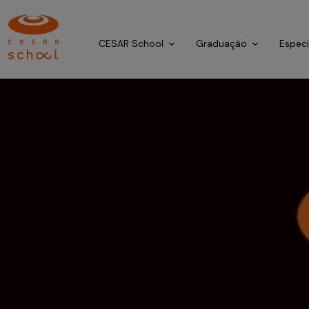
CESAR School
Graduação
Espec