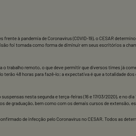
s frente à pandemia de Coronavírus (COVID-19), o CESAR determinou
isão foi tomada como forma de diminuir em seus escritórios a cham
a o trabalho remoto, o que deve permitir que diversos times já come
 terão 48 horas para fazê-lo; a expectativa é que a totalidade dos
o suspensas nesta segunda e terça-feiras (16 e 17/03/2020), e no d
ursos de graduação, bem como com os demais cursos de extensão, e
nfirmado de infecção pelo Coronavírus no CESAR. Todos as determi