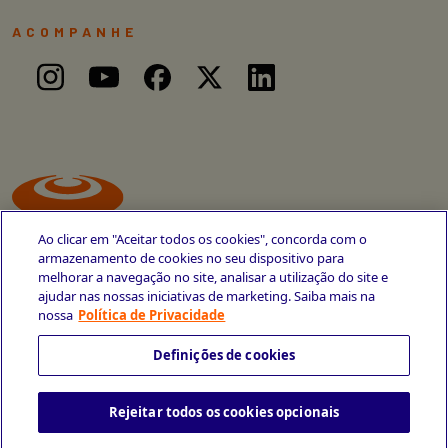
ACOMPANHE
Ao clicar em "Aceitar todos os cookies", concorda com o
armazenamento de cookies no seu dispositivo para
melhorar a navegação no site, analisar a utilização do site e
ajudar nas nossas iniciativas de marketing. Saiba mais na
Avenida Cais do Apolo, 77
nossa
Política de Privacidade
Recife - PE
CEP 50030-220
Definições de cookies
+55 81 3419-6700
Rejeitar todos os cookies opcionais
Política de Privacidade
Portal da Privacidade