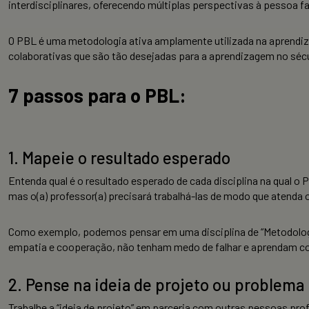
interdisciplinares, oferecendo múltiplas perspectivas à pessoa 
O PBL é uma metodologia ativa amplamente utilizada na aprendiz
colaborativas que são tão desejadas para a aprendizagem no sécu
7 passos para o PBL:
1. Mapeie o resultado esperado
Entenda qual é o resultado esperado de cada disciplina na qual o
mas o(a) professor(a) precisará trabalhá-las de modo que atenda o
Como exemplo, podemos pensar em uma disciplina de “Metodologi
empatia e cooperação, não tenham medo de falhar e aprendam c
2. Pense na ideia de projeto ou problema 
Trabalhe a “ideia de projeto” em parceria com outras pessoas pr