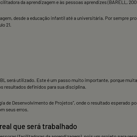
facilitadora da aprendizagem e às pessoas aprendizes (BARELL, 200
agem, desde a educação infantil até a universitária. Por sempre p
lo 21.
 PBL será utilizado. Este é um passo muito importante, porque muit
s resultados definidos para sua disciplina.
a de Desenvolvimento de Projetos”, onde o resultado esperado p
om seus erros.
real que será trabalhado
ofessoras (facilitadoras da aprendizagem), pois um projeto para r