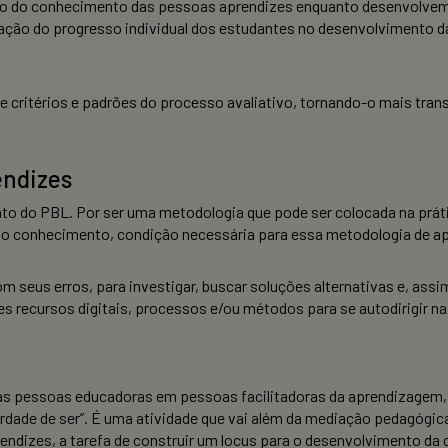
ção do conhecimento das pessoas aprendizes enquanto desenvolvem
iação do progresso individual dos estudantes no desenvolvimento da
de critérios e padrões do processo avaliativo, tornando-o mais tra
endizes
o do PBL. Por ser uma metodologia que pode ser colocada na práti
 do conhecimento, condição necessária para essa metodologia de a
om seus erros, para investigar, buscar soluções alternativas e, ass
ntes recursos digitais, processos e/ou métodos para se autodirigir 
ma as pessoas educadoras em pessoas facilitadoras da aprendizagem
erdade de ser”. É uma atividade que vai além da mediação pedagógica
endizes, a tarefa de construir um locus para o desenvolvimento da