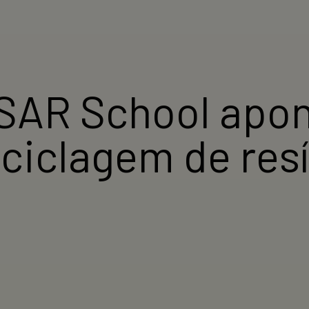
SAR School apo
eciclagem de res