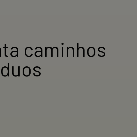
nta caminhos
íduos