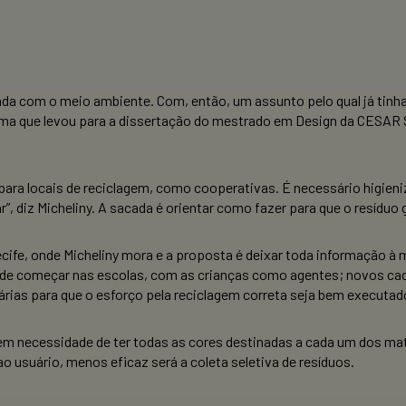
pada com o meio ambiente. Com, então, um assunto pelo qual já tinha
ma que levou para a dissertação do mestrado em Design da CESAR S
r para locais de reciclagem, como cooperativas. É necessário higien
”, diz Micheliny. A sacada é orientar como fazer para que o resíduo 
ecife, onde Micheliny mora e a proposta é deixar toda informação à
 pode começar nas escolas, com as crianças como agentes; novos c
árias para que o esforço pela reciclagem correta seja bem executad
m necessidade de ter todas as cores destinadas a cada um dos mate
ao usuário, menos eficaz será a coleta seletiva de resíduos.