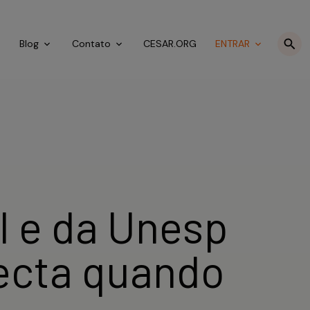
o
Blog
Contato
CESAR.ORG
ENTRAR
 e da Unesp
tecta quando