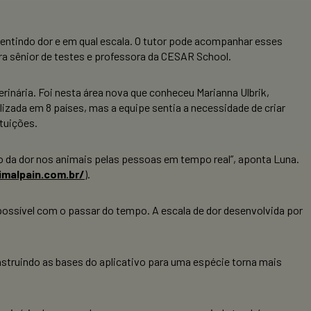
á sentindo dor e em qual escala. O tutor pode acompanhar esses
ira sênior de testes e professora da CESAR School.
erinária. Foi nesta área nova que conheceu Marianna Ulbrik,
ilizada em 8 países, mas a equipe sentia a necessidade de criar
ituições.
ção da dor nos animais pelas pessoas em tempo real”, aponta Luna.
malpain.com.br/
).
possível com o passar do tempo. A escala de dor desenvolvida por
struindo as bases do aplicativo para uma espécie torna mais