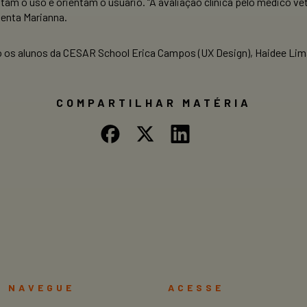
litam o uso e orientam o usuário. “A avaliação clínica pelo médico
menta Marianna.
os alunos da CESAR School Erica Campos (UX Design), Haidee Lima 
COMPARTILHAR MATÉRIA
NAVEGUE
ACESSE