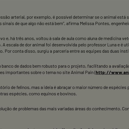
ressão arterial, por exemplo, é possível determinar se o animal est
os sinais de que algo não está bem”, afirma Melissa Pontes, engenhe
vo e, há três anos, voltou à sala de aula como aluna de medicina vet
o. A escala de dor animal foi desenvolvida pelo professor Luna e é ut
 Por conta disso, surgiu a parceria entre as equipes das duas inst
 um banco de dados bem robusto para o projeto, facilitando a avalia
s importantes sobre o tema no site Animal Pain (
http://www.ani
rio de felinos, mas a ideia é abraçar o maior número de espécies 
 outras espécies, como equinos e bovinos.
solução de problemas das mais variadas áreas do conhecimento. Con