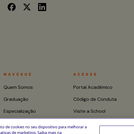
NAVEGUE
ACESSE
Quem Somos
Portal Acadêmico
Graduação
Código de Conduta
Especialização
Visite a School
Mestrado e Doutorado
Fale conosco
to de cookies no seu dispositivo para melhorar a
ciativas de marketing. Saiba mais na