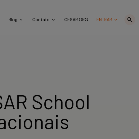
o
Blog
Contato
CESAR.ORG
ENTRAR
SAR School
acionais