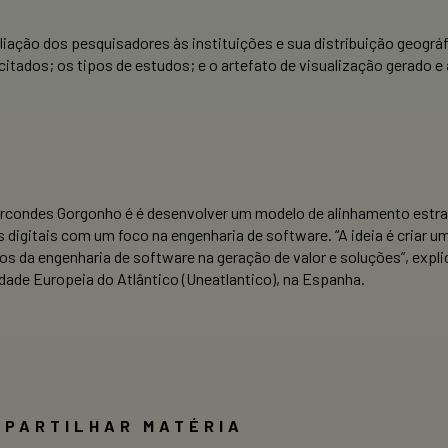
liação dos pesquisadores às instituições e sua distribuição geográ
itados; os tipos de estudos; e o artefato de visualização gerado e
arcondes Gorgonho é é desenvolver um modelo de alinhamento estra
digitais com um foco na engenharia de software. “A ideia é criar u
os da engenharia de software na geração de valor e soluções”, expl
ade Europeia do Atlântico (Uneatlantico), na Espanha.
MPARTILHAR MATÉRIA