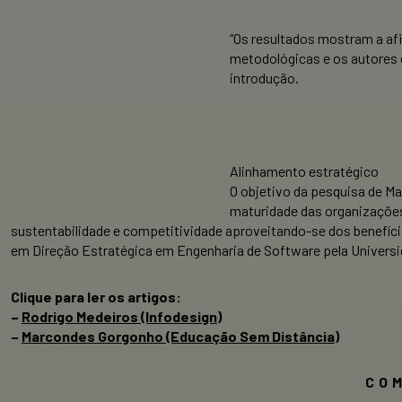
“Os resultados mostram a afi
metodológicas e os autores c
introdução.
Alinhamento estratégico
O objetivo da pesquisa de M
maturidade das organizações 
sustentabilidade e competitividade aproveitando-se dos benefíci
em Direção Estratégica em Engenharia de Software pela Universid
Clique para ler os artigos:
–
Rodrigo Medeiros (Infodesign)
–
Marcondes Gorgonho (Educação Sem Distância)
CO