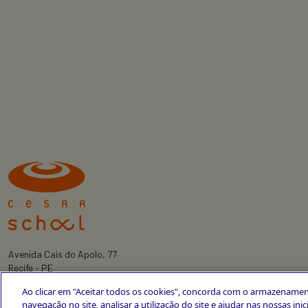
Avenida Cais do Apolo, 77
Recife - PE
CEP 50030-220
Ao clicar em "Aceitar todos os cookies", concorda com o armazenamen
+55 81 3419-6700
navegação no site, analisar a utilização do site e ajudar nas nossas ini