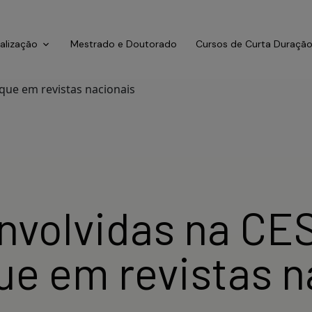
ialização
Mestrado e Doutorado
Cursos de Curta Duraçã
nvolvidas na CE
e em revistas n