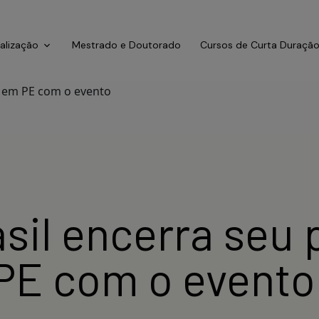
ialização
Mestrado e Doutorado
Cursos de Curta Duraçã
sil encerra seu 
PE com o evento