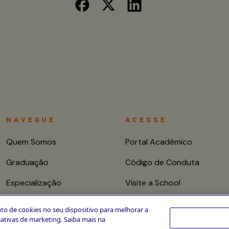
NAVEGUE
ACESSE
Quem Somos
Portal Acadêmico
Graduação
Código de Conduta
Especialização
Visite a School
Mestrado e Doutorado
Fale conosco
to de cookies no seu dispositivo para melhorar a
ciativas de marketing. Saiba mais na
Cursos de Curta