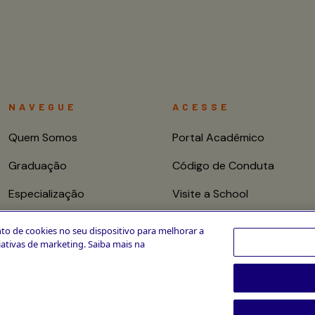
NAVEGUE
ACESSE
Quem Somos
Portal Acadêmico
Graduação
Código de Conduta
Especialização
Visite a School
Mestrado e Doutorado
Fale conosco
to de cookies no seu dispositivo para melhorar a
ciativas de marketing. Saiba mais na
Cursos de Curta
Duração
CPA