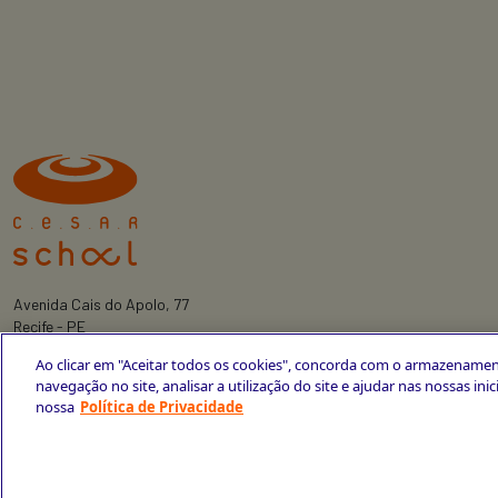
Avenida Cais do Apolo, 77
Recife - PE
CEP 50030-220
Ao clicar em "Aceitar todos os cookies", concorda com o armazenamen
+55 81 3419-6700
navegação no site, analisar a utilização do site e ajudar nas nossas ini
nossa
Política de Privacidade
Política de Privacidade
Portal da Privacidade
Copyright © 2026 CESAR School
Todos os direitos reservados