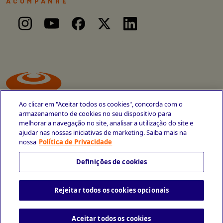
ACOMPANHE
Ao clicar em "Aceitar todos os cookies", concorda com o
armazenamento de cookies no seu dispositivo para
melhorar a navegação no site, analisar a utilização do site e
ajudar nas nossas iniciativas de marketing. Saiba mais na
Avenida Cais do Apolo, 77
nossa
Política de Privacidade
Recife - PE
CEP 50030-220
Definições de cookies
+55 81 3419-6700
Rejeitar todos os cookies opcionais
Política de Privacidade
Portal da Privacidade
Copyright © 2026 CESAR School
Todos os direitos reservados
Aceitar todos os cookies