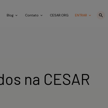
o
Blog
Contato
CESAR.ORG
ENTRAR
ados na CESAR