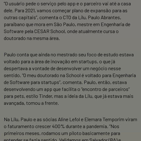
“O usuário pede o serviço pelo app e o parceiro vai até a casa
dele. Para 2021, vamos começar plano de expansão para as
outras capitais”, comenta o CTO da Lilu, Paulo Abrantes,
paraibano que mora em São Paulo, mestre em Engenharia de
Software pela CESAR School, onde atualmente cursa o
doutorado na mesma área.
Paulo conta que ainda no mestrado seu foco de estudo estava
voltado para a área de inovação em startups, o que já
despertava a vontade de desenvolver um negócio nesse
sentido. “O meu doutorado na School é voltado para Engenharia
de Software para startups”, comenta. Paulo, então, estava
desenvolvendo um app que facilita o “encontro de parceiros”
para pets, estilo Tinder, mas a ideia da Lilu, que já estava mais
avançada, tomou a frente.
Na Lilu, Paulo e as sócias Aline Lefol e Elemara Temporim viram
o faturamento crescer 400% durante a pandemia. “Nos
primeiros meses, rodamos um piloto basicamente para
entender se fazia sentido. Validamos em Salvador (BA) e