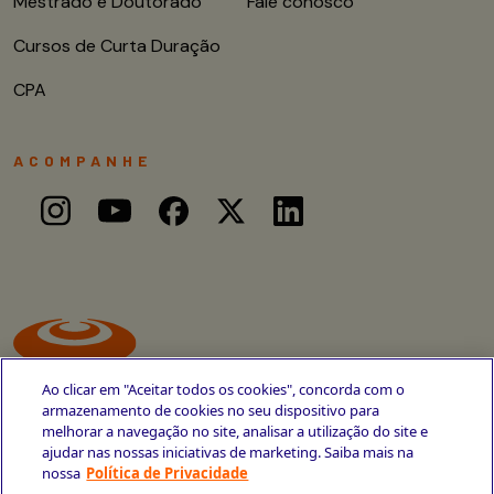
Mestrado e Doutorado
Fale conosco
Cursos de Curta Duração
CPA
ACOMPANHE
Ao clicar em "Aceitar todos os cookies", concorda com o
armazenamento de cookies no seu dispositivo para
melhorar a navegação no site, analisar a utilização do site e
ajudar nas nossas iniciativas de marketing. Saiba mais na
Avenida Cais do Apolo, 77
nossa
Política de Privacidade
Recife - PE