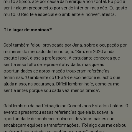
muito atípico, até por causa da hierarquia horizontal. Eu podia
sentir algum preconceito por ser do interior, mas não. Eu gosto
muito. O Recife é especial e o ambiente é incrível”, atesta.
TI é lugar de meninas?
Gabi também falou, provocada por Jana, sobre a ocupação por
mulheres do mercado de tecnologia. “Sim, em 2020 ainda
escuto isso”, disse a professora. A estudante concorda que
sentia essa falta de representatividade, mas que as
oportunidades de aproximação trouxeram referências
femininas. “O ambiente do CESAR é acolhedor e eu acho que
ajuda nisso, na segurança. Difícil lembrar, hoje, como eu me
sentia antes porque sou cada vez menos tímida”.
Gabi lembrou da participação no Conect, nos Estados Unidos. O
evento apresentou essas referências que ela buscava, a
oportunidade de conhecer mulheres de vários países que
encabeçam equipes e transformações. “Foi algo que me deixou
mais motivada ainda em continuar na área”, contou.