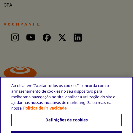
CPA
ACOMPANHE
Ao clicar em "Aceitar todos os cookies", concorda com o
armazenamento de cookies no seu dispositivo para
melhorar a navegação no site, analisar a utilização do site e
ajudar nas nossas iniciativas de marketing. Saiba mais na
Avenida Cais do Apolo, 77
nossa
Política de Privacidade
Recife - PE
CEP 50030-220
Definições de cookies
+55 81 3419-6700