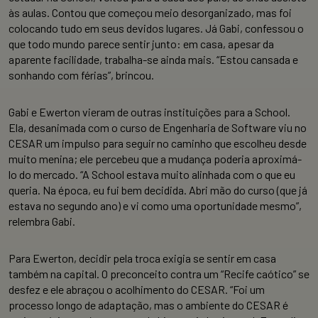
às aulas. Contou que começou meio desorganizado, mas foi
colocando tudo em seus devidos lugares. Já Gabi, confessou o
que todo mundo parece sentir junto: em casa, apesar da
aparente facilidade, trabalha-se ainda mais. “Estou cansada e
sonhando com férias”, brincou.
Gabi e Ewerton vieram de outras instituições para a School.
Ela, desanimada com o curso de Engenharia de Software viu no
CESAR um impulso para seguir no caminho que escolheu desde
muito menina; ele percebeu que a mudança poderia aproximá-
lo do mercado. “A School estava muito alinhada com o que eu
queria. Na época, eu fui bem decidida. Abri mão do curso (que já
estava no segundo ano) e vi como uma oportunidade mesmo”,
relembra Gabi.
Para Ewerton, decidir pela troca exigia se sentir em casa
também na capital. O preconceito contra um “Recife caótico” se
desfez e ele abraçou o acolhimento do CESAR. “Foi um
processo longo de adaptação, mas o ambiente do CESAR é