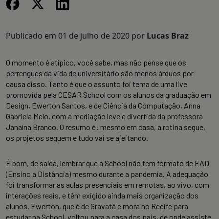
Publicado em
01 de julho de 2020
por
Lucas Braz
O momento é atípico, você sabe, mas não pense que os
perrengues da vida de universitário são menos árduos por
causa disso. Tanto é que o assunto foi tema de uma live
promovida pela CESAR School com os alunos da graduação em
Design, Ewerton Santos, e de Ciência da Computação, Anna
Gabriela Melo, com a mediação leve e divertida da professora
Janaína Branco. O resumo é: mesmo em casa, a rotina segue,
os projetos seguem e tudo vai se ajeitando.
É bom, de saída, lembrar que a School não tem formato de EAD
(Ensino a Distância) mesmo durante a pandemia. A adequação
foi transformar as aulas presenciais em remotas, ao vivo, com
interações reais, e têm exigido ainda mais organização dos
alunos. Ewerton, que é de Gravatá e mora no Recife para
estudar na School, voltou para a casa dos pais, de onde assiste