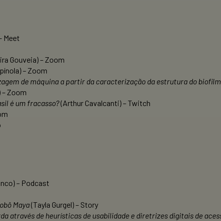
– Meet
ira Gouveia) – Zoom
ínola) – Zoom
agem de máquina a partir da caracterização da estrutura do biofil
) – Zoom
sil é um fracasso?
(Arthur Cavalcanti) – Twitch
oom
o
anco) – Podcast
Robô Maya
(Tayla Gurgel) – Story
 através de heurísticas de usabilidade e diretrizes digitais de aces