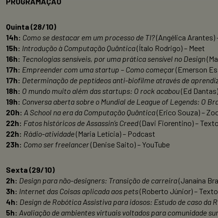
PROGRAMAÇÃO
Quinta (28/10)
14h:
Como se destacar em um processo de TI?
(Angélica Arantes) 
15h:
Introdução à Computação Quântica
(Ítalo Rodrigo) – Meet
16h:
Tecnologias sensíveis, por uma prática sensível no Design
(Ma
17h:
Empreender com uma startup – Como começar
(Emerson Esp
17h:
Determinação de peptídeos anti-biofilme através de aprendiz
18h:
O mundo muito além das startups: O rock acabou
(Ed Dantas
19h:
Conversa aberta sobre o Mundial de League of Legends: O Bra
20h:
A School na era da Computação Quântica
(Erico Souza) – Z
22h:
Fatos históricos de Assassin’s Creed
(Davi Fiorentino) – Text
22h:
Rádio-atividade
(Maria Letícia) – Podcast
23h:
Como ser freelancer
(Denise Saito) – YouTube
Sexta (29/10)
2h:
Design para não-designers: Transição de carreira
(Janaína Br
3h:
Internet das Coisas aplicada aos pets
(Roberto Júnior) – Texto
4h:
Design de Robótica Assistiva para idosos: Estudo de caso da 
5h:
Avaliação de ambientes virtuais voltados para comunidade surda