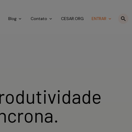
o
Blog
Contato
CESAR.ORG
ENTRAR
rodutividade
ncrona.