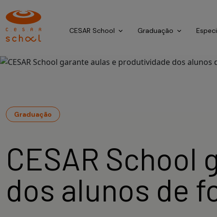
CESAR School
Graduação
Espec
Graduação
CESAR School g
dos alunos de f