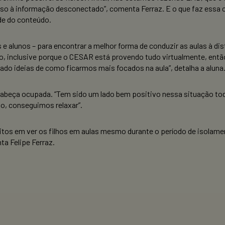
 à informação desconectado”, comenta Ferraz. E o que faz essa con
de do conteúdo.
 e alunos – para encontrar a melhor forma de conduzir as aulas à dist
do, inclusive porque o CESAR está provendo tudo virtualmente, ent
o ideias de como ficarmos mais focados na aula”, detalha a aluna
 a cabeça ocupada. “Tem sido um lado bem positivo nessa situação 
, conseguimos relaxar”.
tos em ver os filhos em aulas mesmo durante o período de isolament
ta Felipe Ferraz.