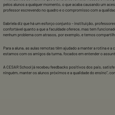
pelos alunos a qualquer momento, o que acaba causando um acesso
professor escrevendo no quadro e o compromisso com a qualida
Gabriela diz que há um esforço conjunto – instituição, professores
confortável quanto a que a faculdade oferece, mas tem funciona
nenhum problema com atrasos, por exemplo, e temos compartilhad
Para a aluna, as aulas remotas têm ajudado a manter a rotina e
estamos com os amigos da turma, focados em entender o assunto
A CESAR School já recebeu feedbacks positivos dos pais, satisfei
ninguém, manter os alunos próximos e a qualidade do ensino”, con