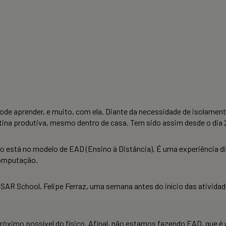
pode aprender, e muito, com ela. Diante da necessidade de isolame
ina produtiva, mesmo dentro de casa. Tem sido assim desde o dia 
 está no modelo de EAD (Ensino à Distância). É uma experiência dif
 Computação.
SAR School, Felipe Ferraz, uma semana antes do início das atividad
óximo possível do físico. Afinal, não estamos fazendo EAD, que é