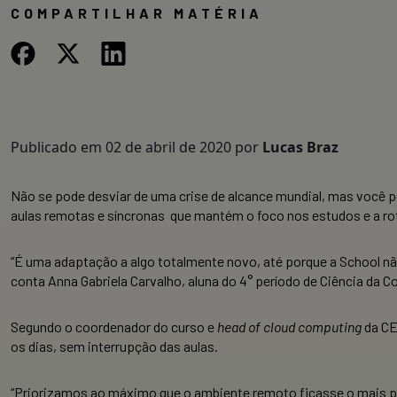
COMPARTILHAR MATÉRIA
Publicado em
02 de abril de 2020
por
Lucas Braz
Não se pode desviar de uma crise de alcance mundial, mas você 
aulas remotas e síncronas que mantém o foco nos estudos e a rot
“É uma adaptação a algo totalmente novo, até porque a School não
conta Anna Gabriela Carvalho, aluna do 4° período de Ciência da
Segundo o coordenador do curso e
head of cloud computing
da CE
os dias, sem interrupção das aulas.
“Priorizamos ao máximo que o ambiente remoto ficasse o mais pr