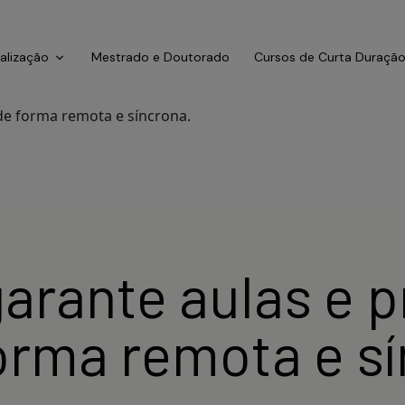
ialização
Mestrado e Doutorado
Cursos de Curta Duraçã
arante aulas e p
orma remota e sí