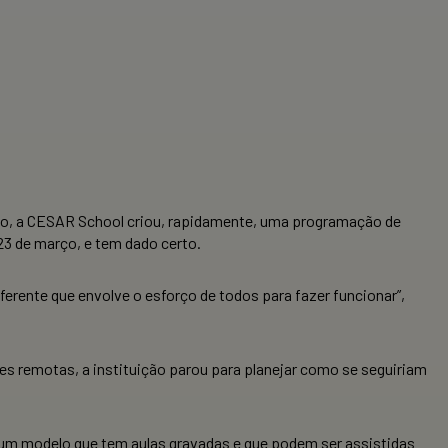
nto, a CESAR School criou, rapidamente, uma programação de
23 de março, e tem dado certo.
erente que envolve o esforço de todos para fazer funcionar”,
es remotas, a instituição parou para planejar como se seguiriam
 um modelo que tem aulas gravadas e que podem ser assistidas