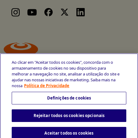
Ao clicar em "Aceitar todos os cookies", concorda com o
armazenamento de cookies no seu dispositivo para
melhorar a navegação no site, analisar a utilização do site e
ajudar nas nossas iniciativas de marketing. Saiba mais na
Avenida Cais do Apolo, 77
nossa
Política de Privacidade
Recife - PE
CEP 50030-220
Definições de cookies
+55 81 3419-6700
Rejeitar todos os cookies opcionais
Política de Privacidade
Portal da Privacidade
Copyright © 2026 CESAR School
Todos os direitos reservados
Aceitar todos os cookies