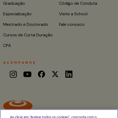
Graduação
Código de Conduta
Especialização
Visite a School
Mestrado e Doutorado
Fale conosco
Cursos de Curta Duração
CPA
ACOMPANHE
Ao clicar em "Aceitar todos os cookies", concorda com o