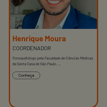
Henrique Moura
COORDENADOR
P
P
Fonoaudiólogo pela Faculdade de Ciências Médicas
da Santa Casa de São Paulo. ...
Conheça