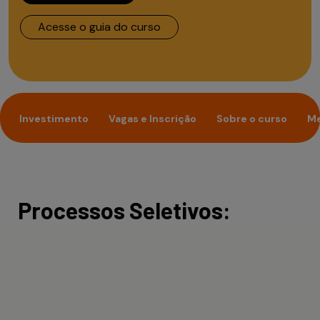
Acesse o guia do curso
Investimento
Vagas e Inscrição
Sobre o curso
Me
Processos Seletivos: