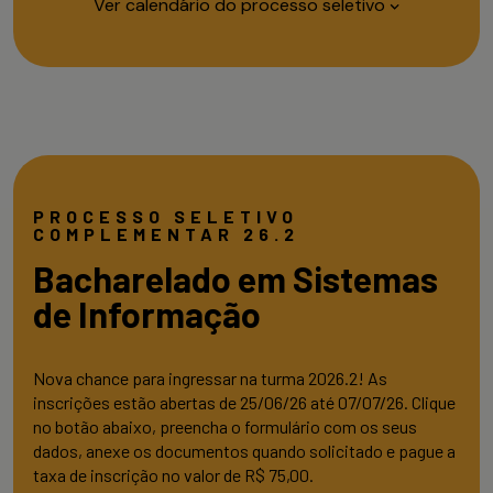
Ver calendário do processo seletivo
INSCRIÇÕES
PROVA
RES
PRESENCIAL
de 25/06
de 11/07
d
até 07/07
até 11/07
a
Encerramento às 23h59
PROCESSO SELETIVO
09h às 12h, apenas
modalidade vestibular
COMPLEMENTAR 26.2
Bacharelado em Sistemas
de Informação
Nova chance para ingressar na turma 2026.2! As
inscrições estão abertas de 25/06/26 até 07/07/26. Clique
no botão abaixo, preencha o formulário com os seus
dados, anexe os documentos quando solicitado e pague a
taxa de inscrição no valor de R$ 75,00.