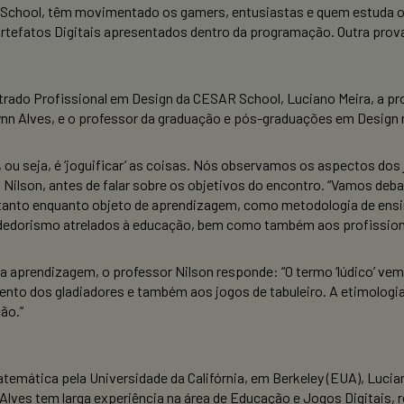
a School, têm movimentado os gamers, entusiastas e quem estuda o
rtefatos Digitais apresentados dentro da programação. Outra prova 
.
rado Profissional em Design da CESAR School, Luciano Meira,
a pr
n Alves, e o professor da graduação e pós-graduações em Design n
e’, ou seja, é ‘joguificar’ as coisas. Nós observamos os aspectos d
a Nilson, antes de falar sobre os objetivos do encontro. “Vamos deb
anto enquanto objeto de aprendizagem, como metodologia de ensino 
dedorismo atrelados à educação, bem como também aos profissiona
prendizagem, o professor Nilson responde: “O termo ‘lúdico’ vem do
mento dos gladiadores e também aos jogos de tabuleiro. A etimologi
ão.”
temática pela Universidade da Califórnia, em Berkeley (EUA), Lucia
lves tem larga experiência na área de Educação e Jogos Digitais, re