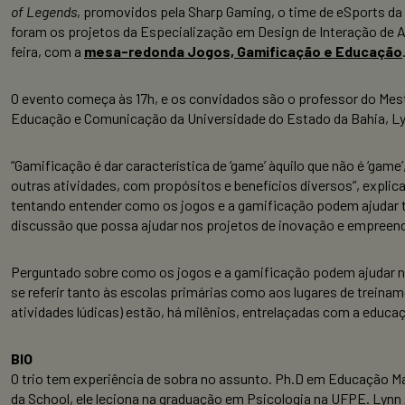
of Legends
, promovidos pela Sharp Gaming, o time de eSports d
foram os projetos da Especialização em Design de Interação de A
feira, com a
mesa-redonda Jogos, Gamificação e Educação
O evento começa às 17h, e os convidados são o
professor do Mest
Educação e Comunicação da Universidade do Estado da Bahia, Lyn
“Gamificação é dar característica de ‘game’ àquilo que não é ‘gam
outras atividades, com propósitos e benefícios diversos”, explic
tentando entender como os jogos e a gamificação podem ajudar t
discussão que possa ajudar nos projetos de inovação e empreen
Perguntado sobre como os jogos e a gamificação podem ajudar na a
se referir tanto às escolas primárias como aos lugares de treina
atividades lúdicas) estão, há milênios, entrelaçadas com a educaç
BIO
O trio tem experiência de sobra no assunto. Ph.D em Educação Ma
da School, ele leciona na graduação em Psicologia na UFPE. Lynn A