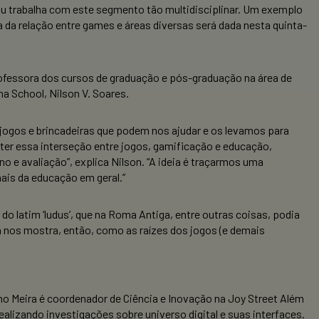
u trabalha com este segmento tão multidisciplinar. Um exemplo
da relação entre games e áreas diversas será dada nesta quinta-
ofessora dos cursos de graduação e pós-graduação na área de
a School, Nilson V. Soares.
os jogos e brincadeiras que podem nos ajudar e os levamos para
ater essa interseção entre jogos, gamificação e educação,
e avaliação”, explica Nilson. “A ideia é traçarmos uma
is da educação em geral.”
 latim ‘ludus’, que na Roma Antiga, entre outras coisas, podia
a nos mostra, então, como as raízes dos jogos (e demais
no Meira é coordenador de Ciência e Inovação na Joy Street Além
alizando investigações sobre universo digital e suas interfaces.