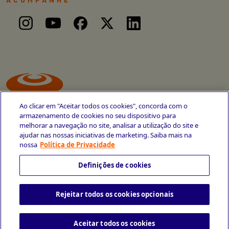
Ao clicar em "Aceitar todos os cookies", concorda com o
armazenamento de cookies no seu dispositivo para
melhorar a navegação no site, analisar a utilização do site e
ajudar nas nossas iniciativas de marketing. Saiba mais na
Avenida Cais do Apolo, 77
nossa
Política de Privacidade
Recife - PE
CEP 50030-220
Definições de cookies
+55 81 3419-6700
Rejeitar todos os cookies opcionais
Política de Privacidade
Portal da Privacidade
Copyright © 2026 CESAR School
Todos os direitos reservados
Aceitar todos os cookies