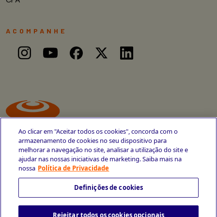
ACOMPANHE
Ao clicar em "Aceitar todos os cookies", concorda com o
armazenamento de cookies no seu dispositivo para
melhorar a navegação no site, analisar a utilização do site e
ajudar nas nossas iniciativas de marketing. Saiba mais na
Avenida Cais do Apolo, 77
nossa
Política de Privacidade
Recife - PE
CEP 50030-220
Definições de cookies
+55 81 3419-6700
Rejeitar todos os cookies opcionais