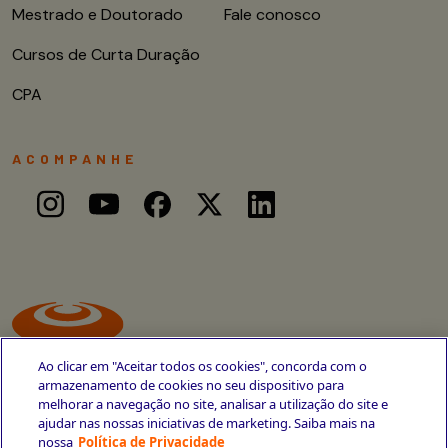
Mestrado e Doutorado
Fale conosco
Cursos de Curta Duração
CPA
ACOMPANHE
Ao clicar em "Aceitar todos os cookies", concorda com o
armazenamento de cookies no seu dispositivo para
melhorar a navegação no site, analisar a utilização do site e
ajudar nas nossas iniciativas de marketing. Saiba mais na
Avenida Cais do Apolo, 77
nossa
Política de Privacidade