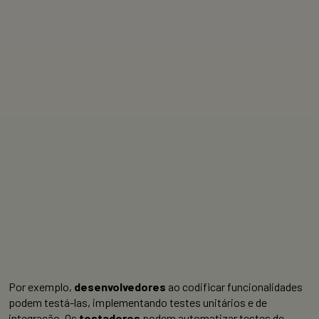
Por exemplo,
desenvolvedores
ao codificar funcionalidades
podem testá-las, implementando testes unitários e de
integração. Os
testadores
podem automatizar testes de