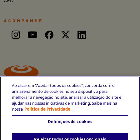
CPA
ACOMPANHE
Ao clicar em "Aceitar todos os cookies", concorda com o
armazenamento de cookies no seu dispositivo para
melhorar a navegação no site, analisar a utilização do site e
ajudar nas nossas iniciativas de marketing. Saiba mais na
Avenida Cais do Apolo, 77
nossa
Política de Privacidade
Recife - PE
CEP 50030-220
Definições de cookies
+55 81 3419-6700
Rejeitar todos os cookies opcionais