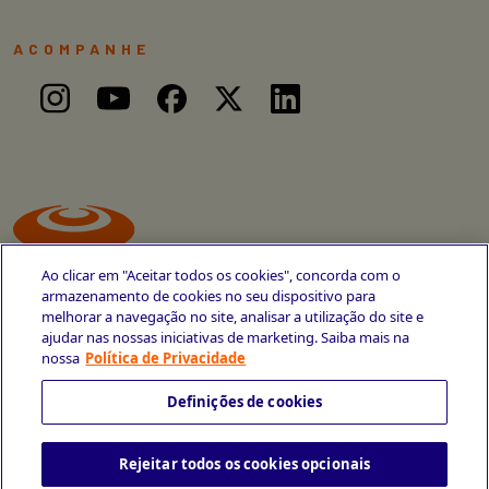
ACOMPANHE
Ao clicar em "Aceitar todos os cookies", concorda com o
armazenamento de cookies no seu dispositivo para
melhorar a navegação no site, analisar a utilização do site e
ajudar nas nossas iniciativas de marketing. Saiba mais na
Avenida Cais do Apolo, 77
nossa
Política de Privacidade
Recife - PE
CEP 50030-220
Definições de cookies
+55 81 3419-6700
Rejeitar todos os cookies opcionais