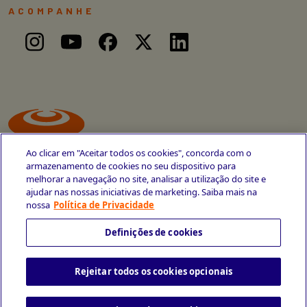
ACOMPANHE
Ao clicar em "Aceitar todos os cookies", concorda com o
armazenamento de cookies no seu dispositivo para
melhorar a navegação no site, analisar a utilização do site e
ajudar nas nossas iniciativas de marketing. Saiba mais na
Avenida Cais do Apolo, 77
nossa
Política de Privacidade
Recife - PE
CEP 50030-220
Definições de cookies
+55 81 3419-6700
Rejeitar todos os cookies opcionais
Política de Privacidade
Portal da Privacidade
Copyright © 2026 CESAR School
Todos os direitos reservados