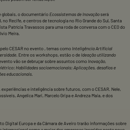
 e globais, o documentário
Ecossistemas de Inovação
será
, no Recife, e centros de tecnologia no Rio Grande do Sul, Santa
alista Patrícia Travassos para uma roda de conversa com o CEO do
lvio Meira.
as pelo CESAR no evento , temas como
Inteligência Artificial
ersidade
. Entre os workshops, estão o de
Ideação utilizando
 evento vão se debruçar sobre assuntos como
Inovação,
létrico
;
Habilidades socioemocionais
;
Aplicações, desafios e
ções educacionais
.
experiências e inteligência sobre futuros, com o CESAR. Nele,
síveis, Angelica Mari, Marcelo Gripa e Andreza Maia, e dos
to Digital Europa e da Câmara de Aveiro trarão informações sobre
o internacional como a maior das empresas inseridas neste novo