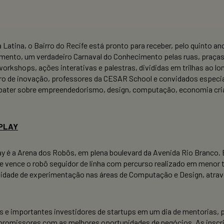
ina, o Bairro do Recife está pronto para receber, pelo quinto ano, o
imento, um verdadeiro Carnaval do Conhecimento pelas ruas, praças
orkshops, ações interativas e palestras, divididas em trilhas ao lo
 de inovação, professores da CESAR School e convidados especiais
bater sobre empreendedorismo, design, computação, economia cria
’PLAY
é a Arena dos Robôs, em plena boulevard da Avenida Rio Branco. E
de vence o robô seguidor de linha com percurso realizado em menor
nidade de experimentação nas áreas de Computação e Design, atrav
e importantes investidores de startups em um dia de mentorias, p
os promissores com as melhores oportunidades de negócios. As inscr