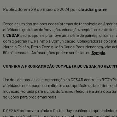
Publicado em
29 de maio de 2024
por
claudia giane
Berço de um dos maiores ecossistemas de tecnologia da América Lat
atividades gratuitas de inovação, educação, negócios e entreten
O
CESAR
sedia, apoia e promove uma série de painéis, oficinas, w
com o Sebrae PE e a Ampla Comunicação. Colaboradores do centro
Marcelo Falcão, Preto Zezé e João Carlos Paes Mendonça, vão de
60 mil pessoas. As inscrições podem ser feitas no
Sympla
.
CONFIRA A PROGRAMAÇÃO COMPLETA DO CESAR NO REC’N
Um dos destaques da programação do CESAR dentro do REC’n’Play 
atividades no espaço, com direito a competição de buzz line, on
Inovação, voltada para alunos do Ensino Médio, será uma oportu
soluções para problemas reais.
O CESAR promoverá ainda o Da.tes Day, reunindo empreendedores 
sistema de “match” ágil e preciso, o objetivo é conectar projet