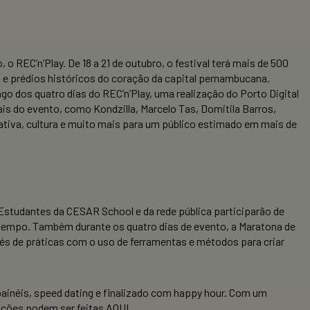
 REC’n’Play. De 18 a 21 de outubro, o festival terá mais de 500
 e prédios históricos do coração da capital pernambucana.
ngo dos quatro dias do REC’n’Play, uma realização do Porto Digital
 do evento, como Kondzilla, Marcelo Tas, Domitila Barros,
tiva, cultura e muito mais para um público estimado em mais de
studantes da CESAR School e da rede pública participarão de
 tempo. Também durante os quatro dias de evento, a Maratona de
és de práticas com o uso de ferramentas e métodos para criar
ainéis, speed dating e finalizado com happy hour. Com um
ições podem ser feitas AQUI.