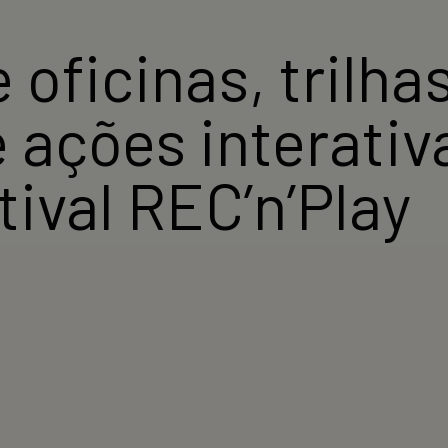
ficinas, trilha
ações interativa
tival REC’n’Play