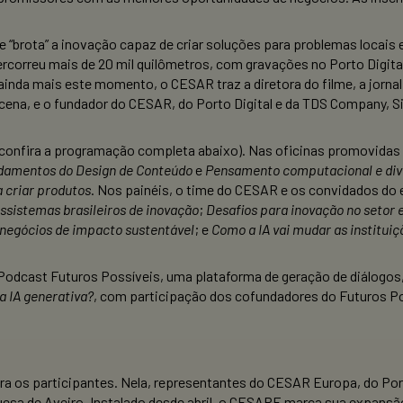
nde “brota” a inovação capaz de criar soluções para problemas locais
ercorreu mais de 20 mil quilômetros, com gravações no Porto Digital
 ainda mais este momento, o CESAR traz a diretora do filme, a jorn
cena, e o fundador do CESAR, do Porto Digital e da TDS Company, Si
 (confira a programação completa abaixo). Nas oficinas promovid
damentos do Design de Conteúdo
e
Pensamento computacional e div
a criar produtos
. Nos painéis, o time do CESAR e os convidados do
ssistemas brasileiros de inovação
;
Desafios para inovação no setor e
 negócios de impacto sustentável
; e
Como a IA vai mudar as institui
Podcast Futuros Possíveis, uma plataforma de geração de diálogos, 
a IA generativa?
, com participação dos cofundadores do Futuros Pos
ara os participantes. Nela, representantes do CESAR Europa, do Por
sa de Aveiro. Instalado desde abril, o CESARE marca sua expansã