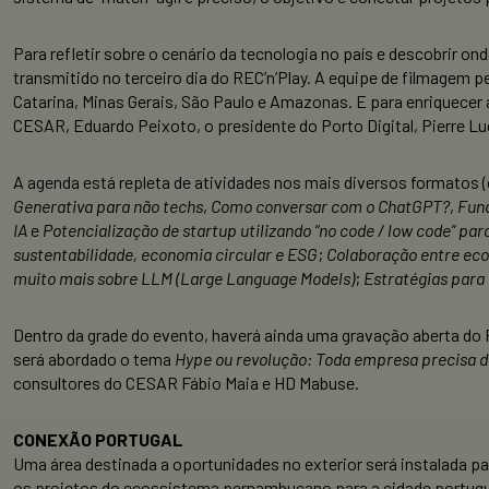
Para refletir sobre o cenário da tecnologia no país e descobrir o
transmitido no terceiro dia do REC’n’Play. A equipe de filmagem p
Catarina, Minas Gerais, São Paulo e Amazonas. E para enriquecer
CESAR, Eduardo Peixoto, o presidente do Porto Digital, Pierre Lu
A agenda está repleta de atividades nos mais diversos formatos
Generativa para não techs
,
Como conversar com o ChatGPT?
,
Fun
IA
e
Potencialização de startup utilizando “no code / low code” par
sustentabilidade, economia circular e ESG
;
Colaboração entre eco
muito mais sobre LLM (Large Language Models)
;
Estratégias para
Dentro da grade do evento, haverá ainda uma gravação aberta do 
será abordado o tema
Hype ou revolução: Toda empresa precisa d
consultores do CESAR Fábio Maia e HD Mabuse.
CONEXÃO PORTUGAL
Uma área destinada a oportunidades no exterior será instalada p
os projetos do ecossistema pernambucano para a cidade portugue