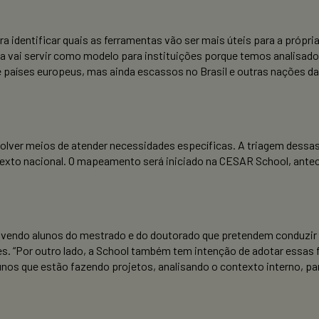
 identificar quais as ferramentas vão ser mais úteis para a própria
vai servir como modelo para instituições porque temos analisado qu
e países europeus, mas ainda escassos no Brasil e outras nações d
volver meios de atender necessidades específicas. A triagem dessas
texto nacional. O mapeamento será iniciado na CESAR School, anteci
lvendo alunos do mestrado e do doutorado que pretendem conduzir 
es. “Por outro lado, a School também tem intenção de adotar essas
lunos que estão fazendo projetos, analisando o contexto interno, p