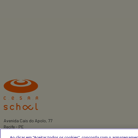
Avenida Cais do Apolo, 77
Recife - PE
CEP 50030-220
Ao clicar em "Aceitar todos os cookies", concorda com o armazenamen