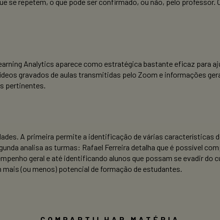
ue se repetem, o que pode ser confirmado, ou não, pelo professor.
rning Analytics aparece como estratégica bastante eficaz para ajud
ídeos gravados de aulas transmitidas pelo Zoom e informações ger
s pertinentes.
dades. A primeira permite a identificação de várias características d
egunda analisa as turmas: Rafael Ferreira detalha que é possível c
penho geral e até identificando alunos que possam se evadir do c
m mais (ou menos) potencial de formação de estudantes.
COMPARTILHAR MATÉRIA