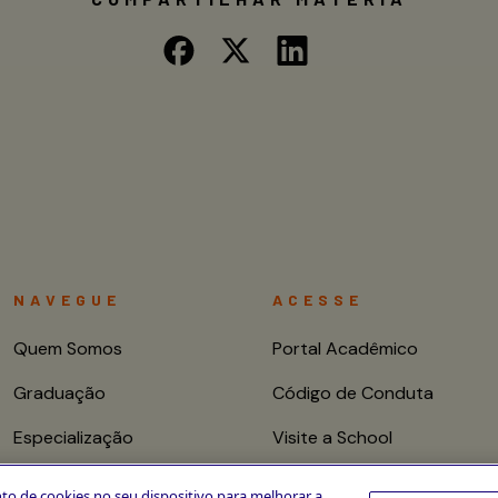
NAVEGUE
ACESSE
Quem Somos
Portal Acadêmico
Graduação
Código de Conduta
Especialização
Visite a School
Mestrado e Doutorado
Fale conosco
to de cookies no seu dispositivo para melhorar a