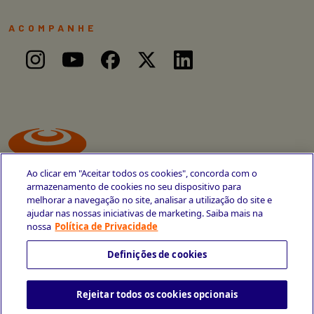
ACOMPANHE
Ao clicar em "Aceitar todos os cookies", concorda com o
armazenamento de cookies no seu dispositivo para
melhorar a navegação no site, analisar a utilização do site e
ajudar nas nossas iniciativas de marketing. Saiba mais na
Avenida Cais do Apolo, 77
nossa
Política de Privacidade
Recife - PE
CEP 50030-220
Definições de cookies
+55 81 3419-6700
Rejeitar todos os cookies opcionais
Política de Privacidade
Portal da Privacidade