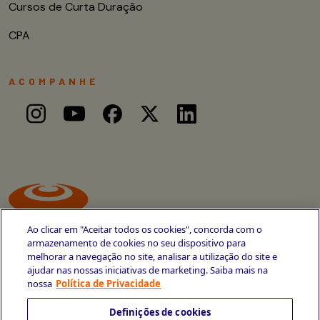
Cursos de Curta Duração
CPA
ACOMPANHE
Ao clicar em "Aceitar todos os cookies", concorda com o
armazenamento de cookies no seu dispositivo para
melhorar a navegação no site, analisar a utilização do site e
ajudar nas nossas iniciativas de marketing. Saiba mais na
Avenida Cais do Apolo, 77
nossa
Política de Privacidade
Recife - PE
CEP 50030-220
Definições de cookies